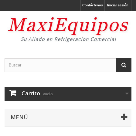
Contáctenos
Iniciar sesión
Carrito
vacío
MENÚ