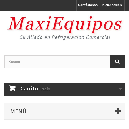
Contáctenos
Iniciar sesión
Carrito
vacío
MENÚ