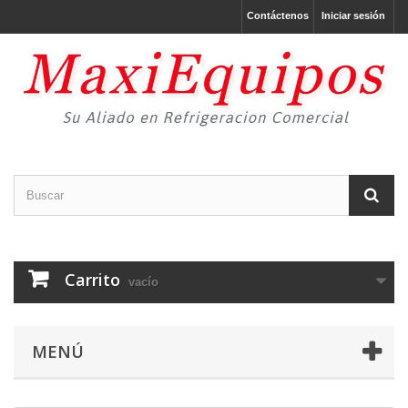
Contáctenos
Iniciar sesión
Carrito
vacío
MENÚ